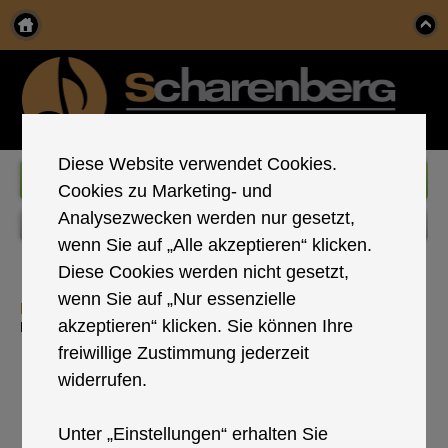
Menu
Diese Website verwendet Cookies.
+49 (0) 2685 267
Cookies zu Marketing- und
Analysezwecken werden nur gesetzt,
wenn Sie auf „Alle akzeptieren“ klicken.
Diese Cookies werden nicht gesetzt,
wenn Sie auf „Nur essenzielle
NEWS & TERMINE
akzeptieren“ klicken. Sie können Ihre
Hier finden Sie immer unsere aktuellen Neuigkeiten und Termine.
freiwillige Zustimmung jederzeit
06.12.2025 Golfhotel Stromberg (Duo)
widerrufen.
25.12.2025 Kurpark-Hotel Bad Dürkheim (nicht
öffentlich)
Unter „Einstellungen“ erhalten Sie
26.12.2025 Kurpark-Hotel Bad Dürkheim (nicht